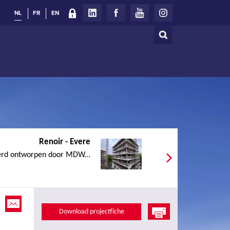
NL
FR
EN
Zoeken
Zoekveld
Renoir - Evere
werd ontworpen door MDW...
Download projectfiche