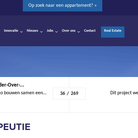
Op zoek naar een appartement? »
Innovatie
Nieuws
Jobs
Over ons
Contact
Real Estate
der-Over-...
co bouwen samen een...
Dit project 
36
/
269
PEUTIE