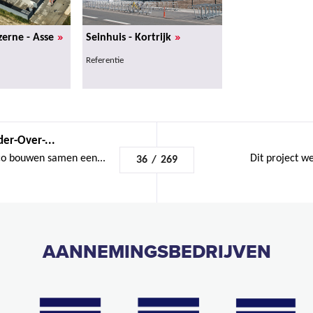
»
»
erne - Asse
Seinhuis - Kortrijk
Referentie
der-Over-...
co bouwen samen een...
Dit project 
36
/
269
AANNEMINGSBEDRIJVEN