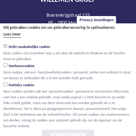
WILLEMEN GROEP
Boerenkrijgstraat 133
Privacy instellingen
BE - 2800 Mechelen
Wij gebruiken cookies om uw gebruikerservaring te optimaliseren.
tel +32 15 569 965
Lees meer
groep@willemen.be
Strikt noodzakelijke cookies
BTW BE 0466.256.432
Deze cookies zijn essentieel voor u om door de website te bladeren en de functies
RPR Antwerpen, afdeling Mechelen
ervan te gebruiken.
Voorkeurscookies
Deze cookies, ook wel -functionaliteitscookies- genoemd, stellen een website in staat
om keuzes te onthouden die u in het verleden hebt gemaakt.
Statistics cookies
Deze cookies worden ook wel -prestatiecookies- genoemd en verzamelen informatie
over hoe u een website gebruikt, zoals welke pagina's u hebt bezocht en op welke
links u hebt geklikt. Geen van deze informatie kan worden gebruikt om u te
identificeren. Het is allemaal geaggregeerd en daarom geanonimiseerd. Hun enige
doel is het verbeteren van de websitefuncties. Dit omvat cookies van analyseservices
van derden, zolang de cookies voor exclusief gebruik zijn van de eigenaar van de
bezochte website.
VOORKEUREN