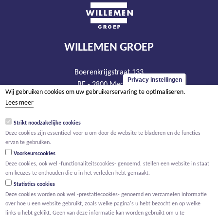
WILLEMEN GROEP
Boerenkrijgstraat 133
Privacy instellingen
BE - 2800 Mechelen
Wij gebruiken cookies om uw gebruikerservaring te optimaliseren.
tel +32 15 569 965
Lees meer
groep@willemen.be
Strikt noodzakelijke cookies
BTW BE 0466.256.432
Deze cookies zijn essentieel voor u om door de website te bladeren en de functies
RPR Antwerpen, afdeling Mechelen
ervan te gebruiken.
Voorkeurscookies
Deze cookies, ook wel -functionaliteitscookies- genoemd, stellen een website in staat
om keuzes te onthouden die u in het verleden hebt gemaakt.
Statistics cookies
Deze cookies worden ook wel -prestatiecookies- genoemd en verzamelen informatie
over hoe u een website gebruikt, zoals welke pagina's u hebt bezocht en op welke
links u hebt geklikt. Geen van deze informatie kan worden gebruikt om u te