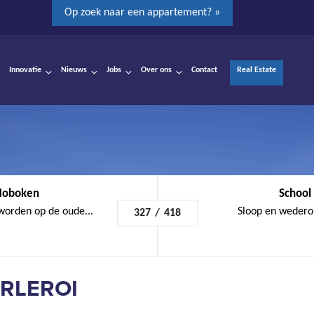
Op zoek naar een appartement? »
Innovatie
Nieuws
Jobs
Over ons
Contact
Real Estate
 Hoboken
School 
worden op de oude...
Sloop en wedero
327
/
418
ARLEROI