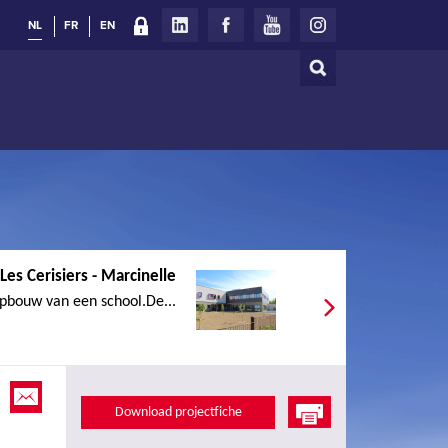
NL
FR
EN
Zoeken
Zoekveld
Les Cerisiers - Marcinelle
pbouw van een school.De...
Download projectfiche