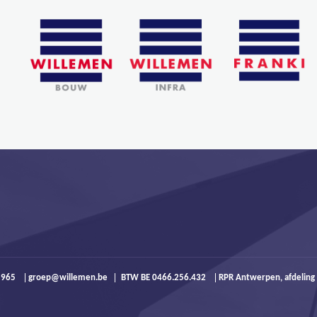
9 965
groep@willemen.be
BTW BE 0466.256.432
RPR Antwerpen, afdeling