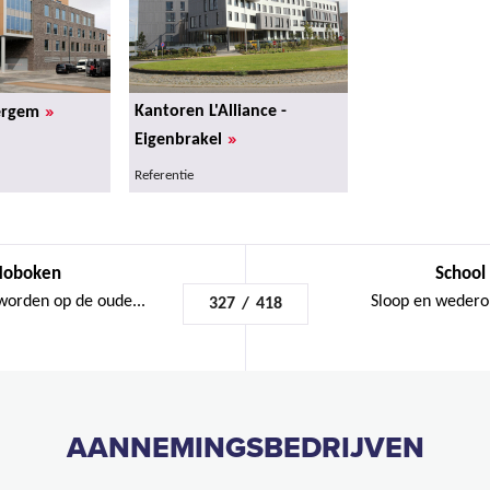
»
Kantoren L'Alliance -
ergem
»
Eigenbrakel
Referentie
 Hoboken
School 
worden op de oude...
Sloop en wedero
327
/
418
AANNEMINGSBEDRIJVEN