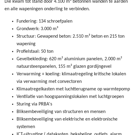
Die kwam tot stand door 4.100 m² betonnen wanden te aarden
en alle wapeningen onderling te verbinden.
Fundering: 134 schroefpalen
Grondwerk: 3.000 m³
Structuur: Gewapend beton: 2.510 m³ beton en 215 ton
wapening
Profielstaal: 50 ton
Gevelbekleding: 620 m² aluminium panelen, 2.000 m²
natuursteenpanelen, 155 m² glazen gordijngevel
Verwarming + koeling: klimaatregeling kritische lokalen
via verwarming met convectoren
Klimaatregelkasten met luchtterugname op warmtepomp
Ventilatie van hoogspanningslokalen met luchtgroepen
Sturing via PRBA's
Bliksembeveiliging van structuren en mensen
Bliksembeveiliging van elektrische en elektronische
systemen
ICT-uitrusting ( datakasten, bekabeling, outlets, alarm