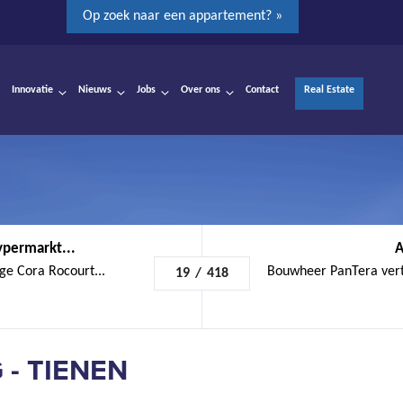
Op zoek naar een appartement? »
Innovatie
Nieuws
Jobs
Over ons
Contact
Real Estate
ypermarkt...
A
ge Cora Rocourt...
Bouwheer PanTera vert
19
/
418
- TIENEN