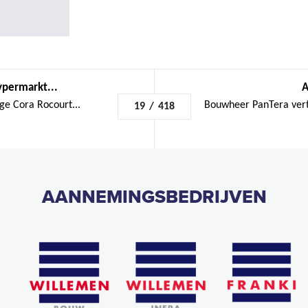
ypermarkt...
A
ge Cora Rocourt...
Bouwheer PanTera vert
19
/
418
AANNEMINGSBEDRIJVEN