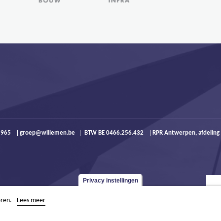
9 965
groep@willemen.be
BTW BE 0466.256.432
RPR Antwerpen, afdeling
Privacy instellingen
eren.
Lees meer