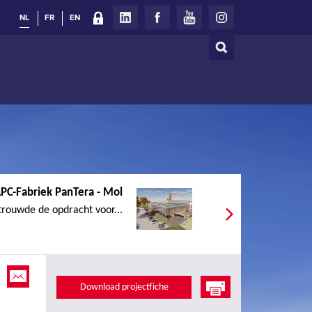
NL
FR
EN
Zoeken
Zoekveld
PC-Fabriek PanTera - Mol
rouwde de opdracht voor...
Download projectfiche