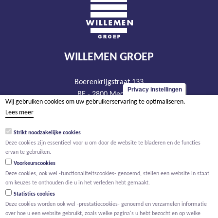
WILLEMEN GROEP
Boerenkrijgstraat 133
Privacy instellingen
BE - 2800 Mechelen
Wij gebruiken cookies om uw gebruikerservaring te optimaliseren.
tel +32 15 569 965
Lees meer
groep@willemen.be
Strikt noodzakelijke cookies
BTW BE 0466.256.432
Deze cookies zijn essentieel voor u om door de website te bladeren en de functies
RPR Antwerpen, afdeling Mechelen
ervan te gebruiken.
Voorkeurscookies
Deze cookies, ook wel -functionaliteitscookies- genoemd, stellen een website in staat
om keuzes te onthouden die u in het verleden hebt gemaakt.
Statistics cookies
Deze cookies worden ook wel -prestatiecookies- genoemd en verzamelen informatie
over hoe u een website gebruikt, zoals welke pagina's u hebt bezocht en op welke