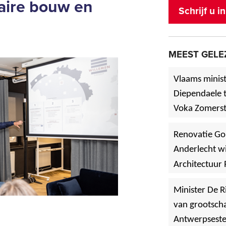
laire bouw en
Schrijf u 
MEEST GELE
Vlaams minist
Diependaele t
Voka Zomerst
werf in Asse
Renovatie Go
Anderlecht wi
Architectuur 
Minister De R
van grootscha
Antwerpsest