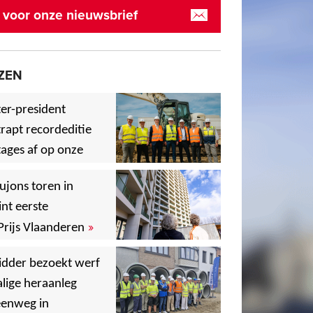
in voor onze nieuwsbrief
ZEN
er-president
rapt recordeditie
ages af op onze
»
,
ujons toren in
nt eerste
»
Prijs Vlaanderen
,
idder bezoekt werf
lige heraanleg
,
,
eenweg in