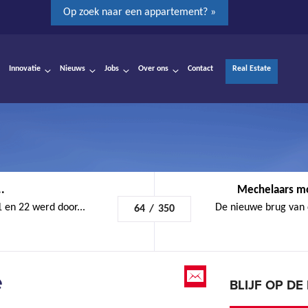
Op zoek naar een appartement? »
Innovatie
Nieuws
Jobs
Over ons
Contact
Real Estate
.
Mechelaars m
 en 22 werd door...
De nieuwe brug van d
64
/
350
e
BLIJF OP D