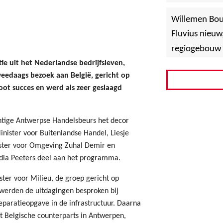
»
Hoboken
Willemen Bo
Fluvius nieuw
regiogebouw 
ie uit het Nederlandse bedrijfsleven,
weedaags bezoek aan België, gericht op
ot succes en werd als zeer geslaagd
htige Antwerpse Handelsbeurs het decor
nister voor Buitenlandse Handel, Liesje
ster voor Omgeving Zuhal Demir en
ydia Peeters deel aan het programma.
ter voor Milieu, de groep gericht op
r werden de uitdagingen besproken bij
eparatieopgave in de infrastructuur. Daarna
et Belgische counterparts in Antwerpen,