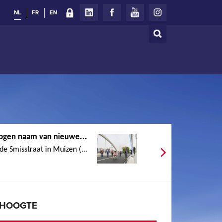
NL
FR
EN
Zoeken
Zoekveld
ogen naam van nieuwe...
e Smisstraat in Muizen (...
E HOOGTE