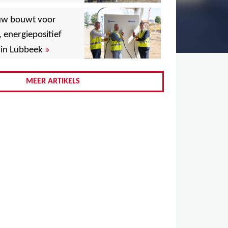
,
uw bouwt voor
,
, energiepositief
»
in Lubbeek
,
,
MEER ARTIKELS
,
,
,
,
,