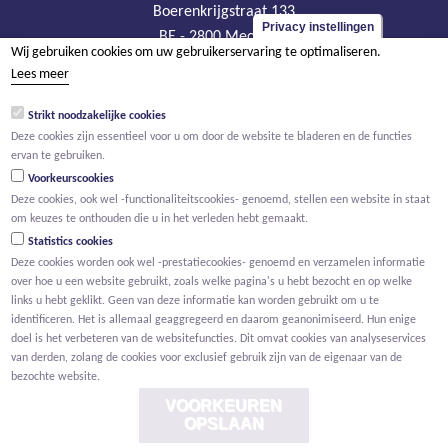
Boerenkrijgstraat 133
Privacy instellingen
BE - 2800 Mechelen
Wij gebruiken cookies om uw gebruikerservaring te optimaliseren.
tel +32 15 569 965
Lees meer
groep@willemen.be
Strikt noodzakelijke cookies
BTW BE 0466.256.432
Deze cookies zijn essentieel voor u om door de website te bladeren en de functies
RPR Antwerpen, afdeling Mechelen
ervan te gebruiken.
Voorkeurscookies
Deze cookies, ook wel -functionaliteitscookies- genoemd, stellen een website in staat
om keuzes te onthouden die u in het verleden hebt gemaakt.
Statistics cookies
Deze cookies worden ook wel -prestatiecookies- genoemd en verzamelen informatie
over hoe u een website gebruikt, zoals welke pagina's u hebt bezocht en op welke
links u hebt geklikt. Geen van deze informatie kan worden gebruikt om u te
identificeren. Het is allemaal geaggregeerd en daarom geanonimiseerd. Hun enige
doel is het verbeteren van de websitefuncties. Dit omvat cookies van analyseservices
van derden, zolang de cookies voor exclusief gebruik zijn van de eigenaar van de
bezochte website.
VOORKEUREN
OPSLAAN