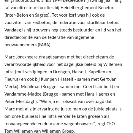
en grindproductie. Sinds 1994 bekleedde hij twintig jaar lang
tal van directeursfuncties bij HeidelbergCement Benelux
(Inter-Beton en Sagrex). Tot voor kort was hij ook de
voorzitter van Fedbeton, de federatie voor stortklaar beton.
Vandaag is hij trouwens nog steeds bestuurder en lid van het
directiecomité van de federatie van algemene
bouwaannemers (FABA).
Marc Jonckheere draagt samen met het directieteam de
verantwoordelijkheid voor het dagelijkse beleid bij Willemen
Infra (met vestigingen in Drongen, Hasselt, Kapellen en
Fleurus) en ook bij Kumpen (Hasselt - samen met Gert-Jan
Merkx), Mobilmat (Brugge - samen met Geert Lambert) en
Vandamme-Madoe (Brugge - samen met Hans Haems en
Peter Mestdagh). "We zijn er rotsvast van overtuigd dat
Marc met al zijn ervaring de juiste man op de juiste plaats is
om onze business line Infra verder te laten groeien als
toonaangevende en duurzame wegenbouwers", zegt CEO
Tom Willemen van Willemen Groep.