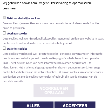
Wij gebruiken cookies om uw gebruikerservaring te optimaliseren.
tel +32 15 569 965
Lees meer
groep@willemen.be
Strikt noodzakelijke cookies
BTW BE 0466.256.432
Deze cookies zijn essentieel voor u om door de website te bladeren en de functies
RPR Antwerpen, afdeling Mechelen
ervan te gebruiken.
Voorkeurscookies
Deze cookies, ook wel -functionaliteitscookies- genoemd, stellen een website in staat
om keuzes te onthouden die u in het verleden hebt gemaakt.
Statistics cookies
Deze cookies worden ook wel -prestatiecookies- genoemd en verzamelen informatie
over hoe u een website gebruikt, zoals welke pagina's u hebt bezocht en op welke
links u hebt geklikt. Geen van deze informatie kan worden gebruikt om u te
identificeren. Het is allemaal geaggregeerd en daarom geanonimiseerd. Hun enige
doel is het verbeteren van de websitefuncties. Dit omvat cookies van analyseservices
van derden, zolang de cookies voor exclusief gebruik zijn van de eigenaar van de
bezochte website.
VOORKEUREN
OPSLAAN
ALLES
ACCEPTEER
Voorwaarden
Privacy
Cookies
Melding klokkenluider