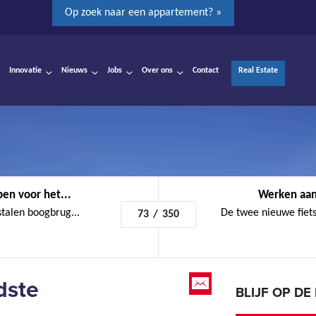
Op zoek naar een appartement? »
Innovatie
Nieuws
Jobs
Over ons
Contact
Real Estate
en voor het...
Werken aan
stalen boogbrug...
De twee nieuwe fiet
73
/
350
dste
BLIJF OP D