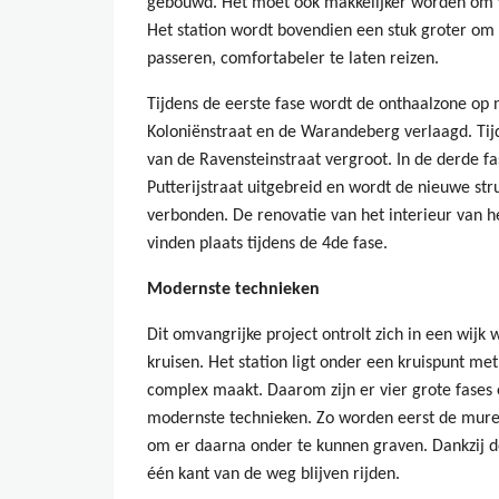
gebouwd. Het moet ook makkelijker worden om v
Het station wordt bovendien een stuk groter om
passeren, comfortabeler te laten reizen.
Tijdens de eerste fase wordt de onthaalzone op n
Koloniënstraat en de Warandeberg verlaagd. Tijd
van de Ravensteinstraat vergroot. In de derde fa
Putterijstraat uitgebreid en wordt de nieuwe st
verbonden. De renovatie van het interieur van h
vinden plaats tijdens de 4de fase.
Modernste technieken
Dit omvangrijke project ontrolt zich in een wijk
kruisen. Het station ligt onder een kruispunt me
complex maakt. Daarom zijn er vier grote fases
modernste technieken. Zo worden eerst de muren
om er daarna onder te kunnen graven. Dankzij d
één kant van de weg blijven rijden.