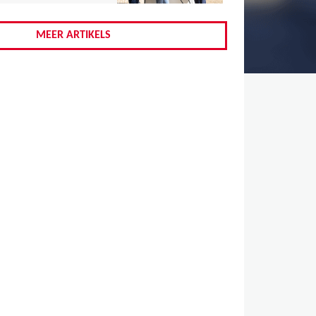
,
,
MEER ARTIKELS
,
,
,
,
,