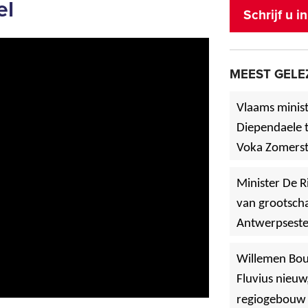
el
Schrijf u 
MEEST GELE
Vlaams minist
Diependaele t
Voka Zomerst
werf in Asse
Minister De R
van grootscha
Antwerpsest
»
Hoboken
Willemen Bo
Fluvius nieuw
regiogebouw 