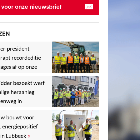
in voor onze nieuwsbrief
ZEN
er-president
rapt recordeditie
ages af op onze
»
,
idder bezoekt werf
lige heraanleg
eenweg in
,
,
uw bouwt voor
, energiepositief
»
in Lubbeek