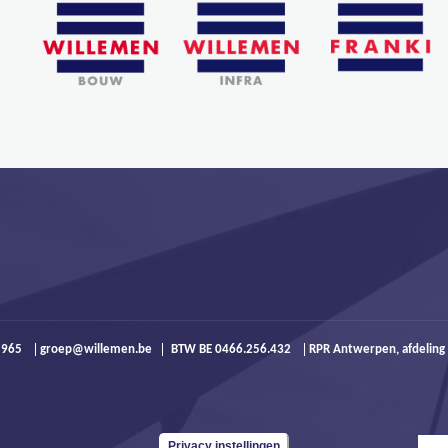
9 965
groep@willemen.be
BTW BE 0466.256.432
RPR Antwerpen, afdeling
Privacy instellingen