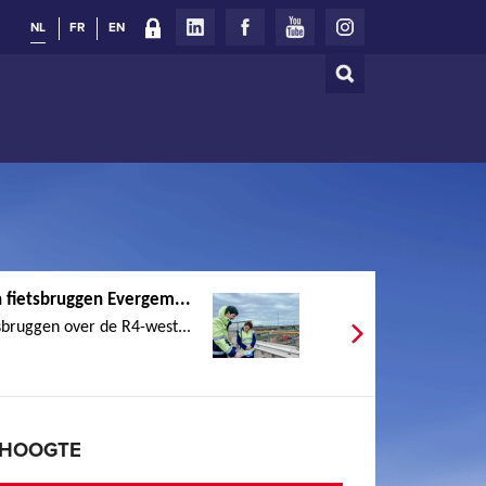
NL
FR
EN
Zoeken
Zoekveld
 fietsbruggen Evergem...
sbruggen over de R4-west...
E HOOGTE