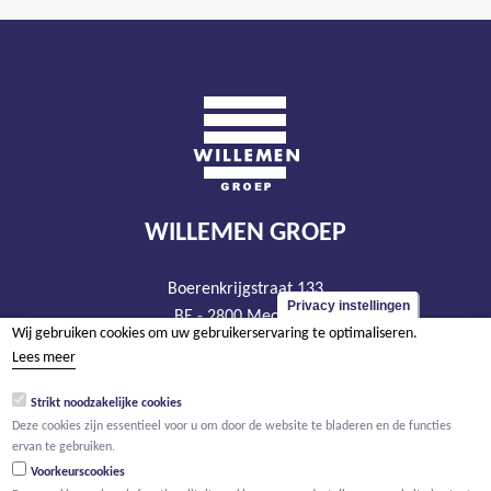
WILLEMEN GROEP
Boerenkrijgstraat 133
Privacy instellingen
BE - 2800 Mechelen
Wij gebruiken cookies om uw gebruikerservaring te optimaliseren.
tel +32 15 569 965
Lees meer
groep@willemen.be
Strikt noodzakelijke cookies
BTW BE 0466.256.432
Deze cookies zijn essentieel voor u om door de website te bladeren en de functies
RPR Antwerpen, afdeling Mechelen
ervan te gebruiken.
Voorkeurscookies