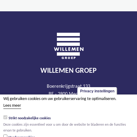
WILLEMEN GROEP
Boerenkrijgstraat 133
Privacy instellingen
BE - 2800 Mechelen
Wij gebruiken cookies om uw gebruikerservaring te optimaliseren.
tel +32 15 569 965
Lees meer
groep@willemen.be
Strikt noodzakelijke cookies
BTW BE 0466.256.432
Deze cookies zijn essentieel voor u om door de website te bladeren en de functies
RPR Antwerpen, afdeling Mechelen
ervan te gebruiken.