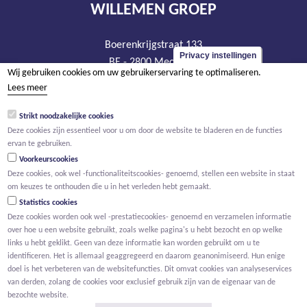
WILLEMEN GROEP
Boerenkrijgstraat 133
Privacy instellingen
BE - 2800 Mechelen
Wij gebruiken cookies om uw gebruikerservaring te optimaliseren.
tel +32 15 569 965
Lees meer
groep@willemen.be
Strikt noodzakelijke cookies
BTW BE 0466.256.432
Deze cookies zijn essentieel voor u om door de website te bladeren en de functies
RPR Antwerpen, afdeling Mechelen
ervan te gebruiken.
Voorkeurscookies
Deze cookies, ook wel -functionaliteitscookies- genoemd, stellen een website in staat
om keuzes te onthouden die u in het verleden hebt gemaakt.
Statistics cookies
Deze cookies worden ook wel -prestatiecookies- genoemd en verzamelen informatie
over hoe u een website gebruikt, zoals welke pagina's u hebt bezocht en op welke
links u hebt geklikt. Geen van deze informatie kan worden gebruikt om u te
identificeren. Het is allemaal geaggregeerd en daarom geanonimiseerd. Hun enige
doel is het verbeteren van de websitefuncties. Dit omvat cookies van analyseservices
van derden, zolang de cookies voor exclusief gebruik zijn van de eigenaar van de
bezochte website.