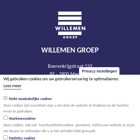
WILLEMEN GROEP
Boerenkrijgstraat 133
Privacy instellingen
BE - 2800 Mechelen
Wij gebruiken cookies om uw gebruikerservaring te optimaliseren.
tel +32 15 569 965
Lees meer
groep@willemen.be
Strikt noodzakelijke cookies
BTW BE 0466.256.432
Deze cookies zijn essentieel voor u om door de website te bladeren en de functies
RPR Antwerpen, afdeling Mechelen
ervan te gebruiken.
Voorkeurscookies
Deze cookies, ook wel -functionaliteitscookies- genoemd, stellen een website in staat
om keuzes te onthouden die u in het verleden hebt gemaakt.
Statistics cookies