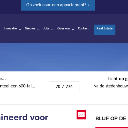
Op zoek naar een appartement? »
Innovatie
Nieuws
Jobs
Over ons
Contact
Real Estate
r...
Licht op 
teel een 600-tal...
Na de stedenbouwk
70
/
774
ineerd voor
BLIJF OP D