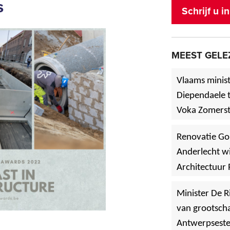
s
Schrijf u 
MEEST GELE
Vlaams minist
Diependaele t
Voka Zomerst
werf in Asse
Renovatie Go
Anderlecht wi
Architectuur 
Minister De R
van grootscha
Antwerpsest