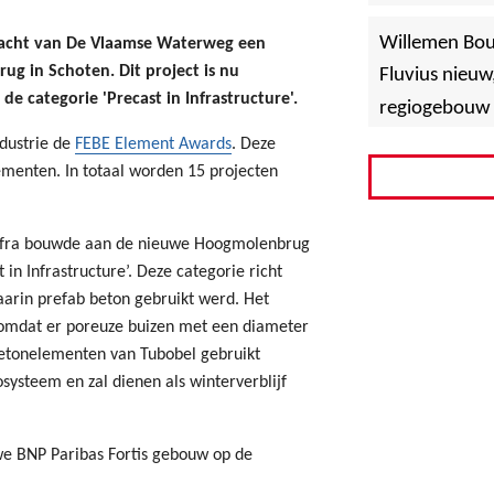
»
Hoboken
Willemen Bo
racht van De Vlaamse Waterweg een
g in Schoten. Dit project is nu
Fluvius nieuw
 categorie 'Precast in Infrastructure'.
regiogebouw 
ndustrie de
FEBE Element Awards
. Deze
ementen. In totaal worden 15 projecten
 Infra bouwde aan de nieuwe Hoogmolenbrug
in Infrastructure’. Deze categorie richt
aarin prefab beton gebruikt werd. Het
 omdat er poreuze buizen met een diameter
tonelementen van Tubobel gebruikt
cosysteem en zal dienen als winterverblijf
uwe BNP Paribas Fortis gebouw op de