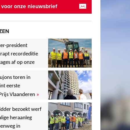
in voor onze nieuwsbrief
ZEN
er-president
rapt recordeditie
ages af op onze
»
,
ujons toren in
nt eerste
»
Prijs Vlaanderen
,
idder bezoekt werf
lige heraanleg
,
,
eenweg in