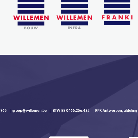
9 965
groep@willemen.be
BTW BE 0466.256.432
RPR Antwerpen, afdeling