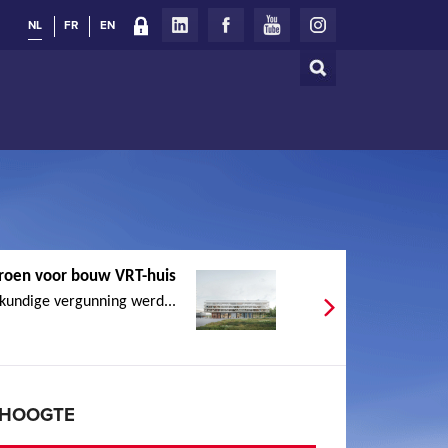
NL
FR
EN
Zoeken
Zoekveld
groen voor bouw VRT-huis
undige vergunning werd...
E HOOGTE