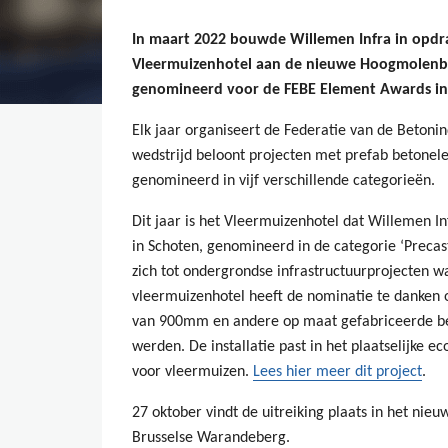
In maart 2022 bouwde Willemen Infra in opd
Vleermuizenhotel aan de nieuwe Hoogmolenbru
genomineerd voor de FEBE Element Awards in de
Elk jaar organiseert de Federatie van de Betoni
wedstrijd beloont projecten met prefab betonel
genomineerd in vijf verschillende categorieën.
Dit jaar is het Vleermuizenhotel dat Willemen
in Schoten, genomineerd in de categorie ‘Precast 
zich tot ondergrondse infrastructuurprojecten w
vleermuizenhotel heeft de nominatie te danken
van 900mm en andere op maat gefabriceerde be
werden. De installatie past in het plaatselijke e
voor vleermuizen.
Lees hier meer dit project
.
27 oktober vindt de uitreiking plaats in het nie
Brusselse Warandeberg.