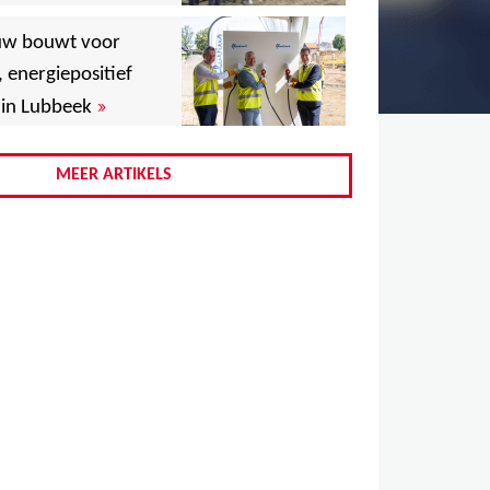
,
uw bouwt voor
,
, energiepositief
»
in Lubbeek
,
,
MEER ARTIKELS
,
,
,
,
,