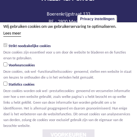
Boerenkrijgstraat 133
Privacy instellingen
BE - 2800 Mechelen
Wij gebruiken cookies om uw gebruikerservaring te optimaliseren.
tel +32 15 569 965
Lees meer
groep@willemen.be
Strikt noodzakelijke cookies
BTW BE 0466.256.432
Deze cookies zijn essentieel voor u om door de website te bladeren en de functies
RPR Antwerpen, afdeling Mechelen
ervan te gebruiken.
Voorkeurscookies
Deze cookies, ook wel -functionaliteitscookies- genoemd, stellen een website in staat
om keuzes te onthouden die u in het verleden hebt gemaakt.
Statistics cookies
Deze cookies worden ook wel -prestatiecookies- genoemd en verzamelen informatie
over hoe u een website gebruikt, zoals welke pagina's u hebt bezocht en op welke
links u hebt geklikt. Geen van deze informatie kan worden gebruikt om u te
identificeren. Het is allemaal geaggregeerd en daarom geanonimiseerd. Hun enige
doel is het verbeteren van de websitefuncties. Dit omvat cookies van analyseservices
van derden, zolang de cookies voor exclusief gebruik zijn van de eigenaar van de
bezochte website.
VOORKEUREN