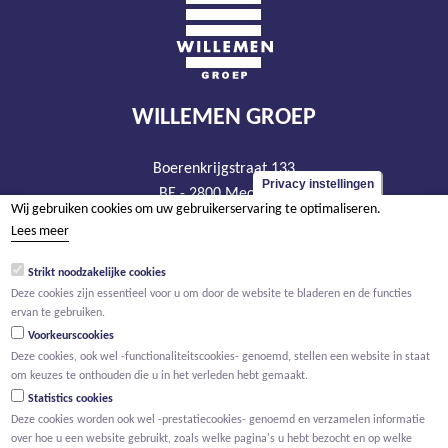
WILLEMEN GROEP
Boerenkrijgstraat 133
Privacy instellingen
BE - 2800 Mechelen
Wij gebruiken cookies om uw gebruikerservaring te optimaliseren.
tel +32 15 569 965
Lees meer
groep@willemen.be
Strikt noodzakelijke cookies
BTW BE 0466.256.432
Deze cookies zijn essentieel voor u om door de website te bladeren en de functies
RPR Antwerpen, afdeling Mechelen
ervan te gebruiken.
Voorkeurscookies
Deze cookies, ook wel -functionaliteitscookies- genoemd, stellen een website in staat
om keuzes te onthouden die u in het verleden hebt gemaakt.
Statistics cookies
Deze cookies worden ook wel -prestatiecookies- genoemd en verzamelen informatie
over hoe u een website gebruikt, zoals welke pagina's u hebt bezocht en op welke