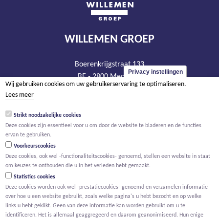
WILLEMEN GROEP
Boerenkrijgstraat 133
Privacy instellingen
BE - 2800 Mechelen
Wij gebruiken cookies om uw gebruikerservaring te optimaliseren.
tel +32 15 569 965
Lees meer
groep@willemen.be
Strikt noodzakelijke cookies
BTW BE 0466.256.432
Deze cookies zijn essentieel voor u om door de website te bladeren en de functies
RPR Antwerpen, afdeling Mechelen
ervan te gebruiken.
Voorkeurscookies
Deze cookies, ook wel -functionaliteitscookies- genoemd, stellen een website in staat
om keuzes te onthouden die u in het verleden hebt gemaakt.
Statistics cookies
Deze cookies worden ook wel -prestatiecookies- genoemd en verzamelen informatie
over hoe u een website gebruikt, zoals welke pagina's u hebt bezocht en op welke
links u hebt geklikt. Geen van deze informatie kan worden gebruikt om u te
identificeren. Het is allemaal geaggregeerd en daarom geanonimiseerd. Hun enige