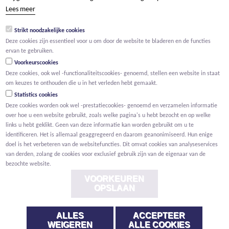
tel +32 15 569 965
Lees meer
groep@willemen.be
Strikt noodzakelijke cookies
BTW BE 0466.256.432
Deze cookies zijn essentieel voor u om door de website te bladeren en de functies
RPR Antwerpen, afdeling Mechelen
ervan te gebruiken.
Voorkeurscookies
Deze cookies, ook wel -functionaliteitscookies- genoemd, stellen een website in staat
om keuzes te onthouden die u in het verleden hebt gemaakt.
Statistics cookies
Deze cookies worden ook wel -prestatiecookies- genoemd en verzamelen informatie
over hoe u een website gebruikt, zoals welke pagina's u hebt bezocht en op welke
links u hebt geklikt. Geen van deze informatie kan worden gebruikt om u te
identificeren. Het is allemaal geaggregeerd en daarom geanonimiseerd. Hun enige
doel is het verbeteren van de websitefuncties. Dit omvat cookies van analyseservices
van derden, zolang de cookies voor exclusief gebruik zijn van de eigenaar van de
bezochte website.
VOORKEUREN
OPSLAAN
ALLES
ACCEPTEER
Voorwaarden
Privacy
Cookies
Melding klokkenluider
WEIGEREN
ALLE COOKIES