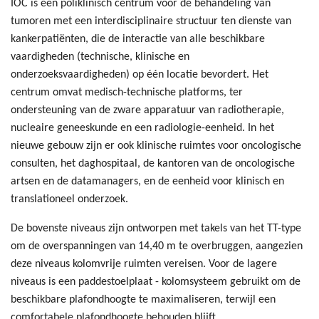
IOC is een poliklinisch centrum voor de behandeling van
tumoren met een interdisciplinaire structuur ten dienste van
kankerpatiënten, die de interactie van alle beschikbare
vaardigheden (technische, klinische en
onderzoeksvaardigheden) op één locatie bevordert. Het
centrum omvat medisch-technische platforms, ter
ondersteuning van de zware apparatuur van radiotherapie,
nucleaire geneeskunde en een radiologie-eenheid. In het
nieuwe gebouw zijn er ook klinische ruimtes voor oncologische
consulten, het daghospitaal, de kantoren van de oncologische
artsen en de datamanagers, en de eenheid voor klinisch en
translationeel onderzoek.
De bovenste niveaus zijn ontworpen met takels van het TT-type
om de overspanningen van 14,40 m te overbruggen, aangezien
deze niveaus kolomvrije ruimten vereisen. Voor de lagere
niveaus is een paddestoelplaat - kolomsysteem gebruikt om de
beschikbare plafondhoogte te maximaliseren, terwijl een
comfortabele plafondhoogte behouden blijft.