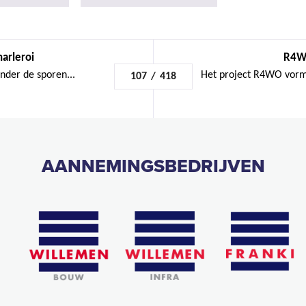
arleroi
R4WO
nder de sporen...
Het project R4WO vorm
107
/
418
AANNEMINGSBEDRIJVEN