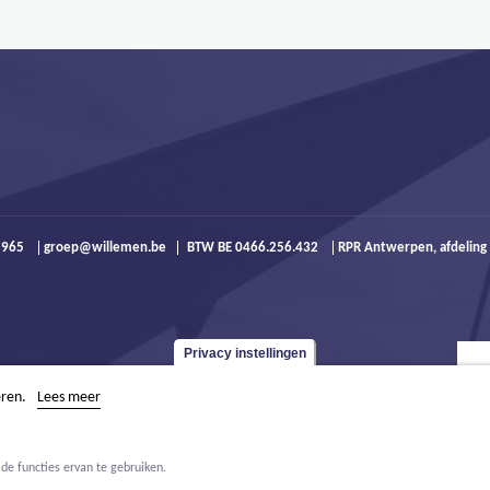
9 965
groep@willemen.be
BTW BE 0466.256.432
RPR Antwerpen, afdeling
Privacy instellingen
eren.
Lees meer
de functies ervan te gebruiken.