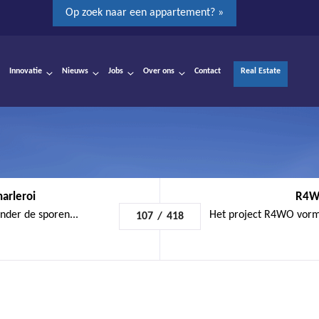
Op zoek naar een appartement? »
Innovatie
Nieuws
Jobs
Over ons
Contact
Real Estate
arleroi
R4WO
nder de sporen...
Het project R4WO vorm
107
/
418