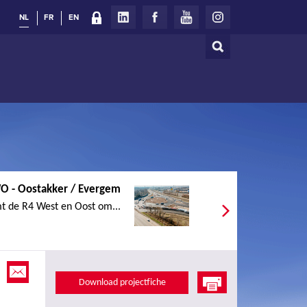
NL
FR
EN
Zoeken
Zoekveld
 - Oostakker / Evergem
t de R4 West en Oost om...
Download projectfiche