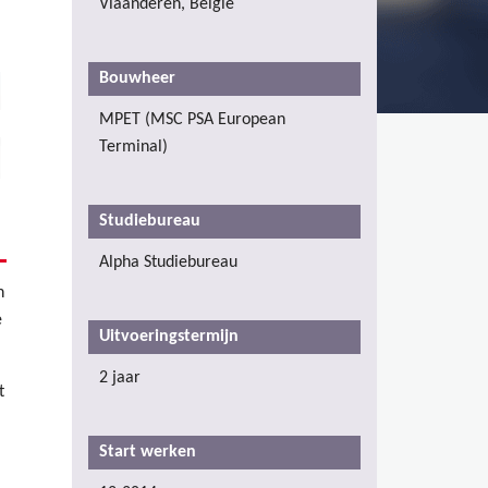
Vlaanderen, België
Bouwheer
MPET (MSC PSA European
Terminal)
Studiebureau
Alpha Studiebureau
n
e
Uitvoeringstermijn
2 jaar
t
Start werken