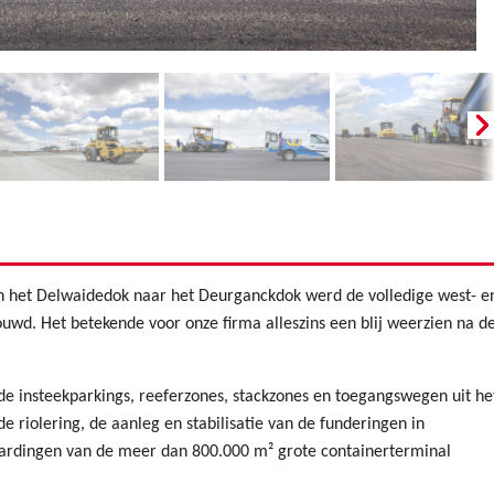
n het Delwaidedok naar het Deurganckdok werd de volledige west- e
ouwd. Het betekende voor onze firma alleszins een blij weerzien na d
de insteekparkings, reeferzones, stackzones en toegangswegen uit he
 riolering, de aanleg en stabilisatie van de funderingen in
rhardingen van de meer dan 800.000 m² grote containerterminal