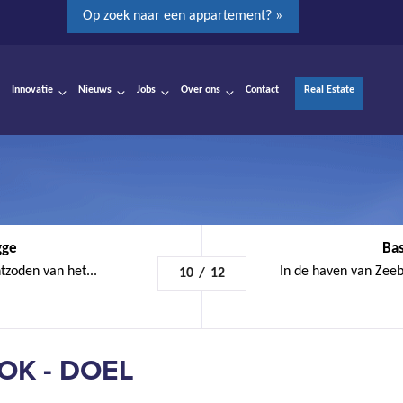
Op zoek naar een appartement? »
Innovatie
Nieuws
Jobs
Over ons
Contact
Real Estate
gge
Bas
tzoden van het...
In de haven van Zeeb
10
/
12
K - DOEL