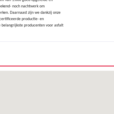
am van 1.000 goed opgeleide en
ekend- noch nachtwerk om
erken. Daarnaast zijn we dankzij onze
ertificeerde productie- en
 belangrijkste producenten voor asfalt