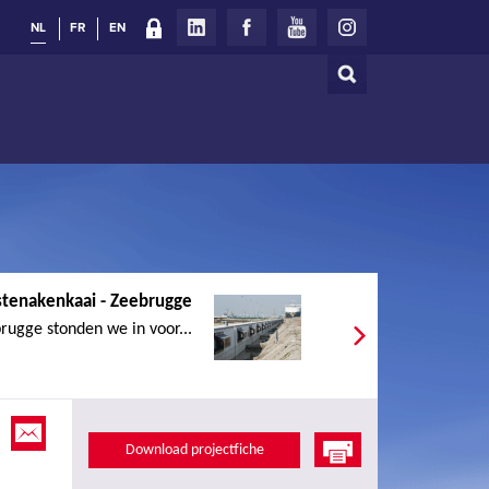
NL
FR
EN
Zoeken
Zoekveld
tenakenkaai - Zeebrugge
rugge stonden we in voor...
Download projectfiche