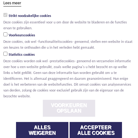
Lees meer
groep@willemen.be
Strikt noodzakelijke cookies
BTW BE 0466.256.432
Deze cookies zijn essentieel voor u om door de website te bladeren en de functies
RPR Antwerpen, afdeling Mechelen
ervan te gebruiken.
Voorkeurscookies
Deze cookies, ook wel -functionaliteitscookies- genoemd, stellen een website in staat
om keuzes te onthouden die u in het verleden hebt gemaakt.
Statistics cookies
Deze cookies worden ook wel -prestatiecookies- genoemd en verzamelen informatie
over hoe u een website gebruikt, zoals welke pagina's u hebt bezocht en op welke
links u hebt geklikt. Geen van deze informatie kan worden gebruikt om u te
identificeren. Het is allemaal geaggregeerd en daarom geanonimiseerd. Hun enige
doel is het verbeteren van de websitefuncties. Dit omvat cookies van analyseservices
van derden, zolang de cookies voor exclusief gebruik zijn van de eigenaar van de
bezochte website.
VOORKEUREN
OPSLAAN
ALLES
ACCEPTEER
Voorwaarden
Privacy
Cookies
Melding klokkenluider
WEIGEREN
ALLE COOKIES