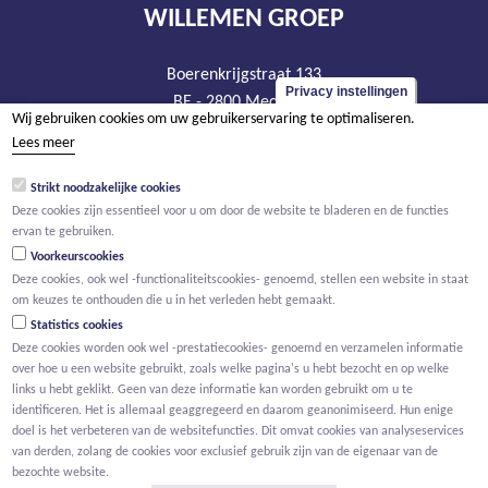
WILLEMEN GROEP
Boerenkrijgstraat 133
Privacy instellingen
BE - 2800 Mechelen
Wij gebruiken cookies om uw gebruikerservaring te optimaliseren.
tel +32 15 569 965
Lees meer
groep@willemen.be
Strikt noodzakelijke cookies
BTW BE 0466.256.432
Deze cookies zijn essentieel voor u om door de website te bladeren en de functies
RPR Antwerpen, afdeling Mechelen
ervan te gebruiken.
Voorkeurscookies
Deze cookies, ook wel -functionaliteitscookies- genoemd, stellen een website in staat
om keuzes te onthouden die u in het verleden hebt gemaakt.
Statistics cookies
Deze cookies worden ook wel -prestatiecookies- genoemd en verzamelen informatie
over hoe u een website gebruikt, zoals welke pagina's u hebt bezocht en op welke
links u hebt geklikt. Geen van deze informatie kan worden gebruikt om u te
identificeren. Het is allemaal geaggregeerd en daarom geanonimiseerd. Hun enige
doel is het verbeteren van de websitefuncties. Dit omvat cookies van analyseservices
van derden, zolang de cookies voor exclusief gebruik zijn van de eigenaar van de
bezochte website.