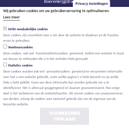
Boerenkrijgstraat 133
Privacy instellingen
BE - 2800 Mechelen
Wij gebruiken cookies om uw gebruikerservaring te optimaliseren.
tel +32 15 569 965
Lees meer
groep@willemen.be
Strikt noodzakelijke cookies
BTW BE 0466.256.432
Deze cookies zijn essentieel voor u om door de website te bladeren en de functies
ervan te gebruiken.
RPR Antwerpen, afdeling Mechelen
Voorkeurscookies
Deze cookies, ook wel -functionaliteitscookies- genoemd, stellen een website in staat
om keuzes te onthouden die u in het verleden hebt gemaakt.
Statistics cookies
Deze cookies worden ook wel -prestatiecookies- genoemd en verzamelen informatie
over hoe u een website gebruikt, zoals welke pagina's u hebt bezocht en op welke
links u hebt geklikt. Geen van deze informatie kan worden gebruikt om u te
identificeren. Het is allemaal geaggregeerd en daarom geanonimiseerd. Hun enige
doel is het verbeteren van de websitefuncties. Dit omvat cookies van analyseservices
van derden, zolang de cookies voor exclusief gebruik zijn van de eigenaar van de
bezochte website.
VOORKEUREN
OPSLAAN