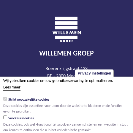
WILLEMEN GROEP
Boerenkrijgstraat 133
Privacy instellingen
BE - 2800 Mechelen
Wij gebruiken cookies om uw gebruikerservaring te optimaliseren.
tel +32 15 569 965
Lees meer
groep@willemen.be
Strikt noodzakelijke cookies
BTW BE 0466.256.432
Deze cookies zijn essentieel voor u om door de website te bladeren en de functies
RPR Antwerpen, afdeling Mechelen
ervan te gebruiken.
Voorkeurscookies
Deze cookies, ook wel -functionaliteitscookies- genoemd, stellen een website in staat
om keuzes te onthouden die u in het verleden hebt gemaakt.