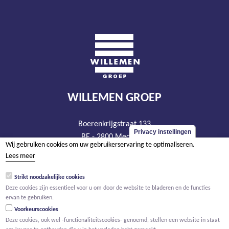
WILLEMEN GROEP
Boerenkrijgstraat 133
Privacy instellingen
BE - 2800 Mechelen
Wij gebruiken cookies om uw gebruikerservaring te optimaliseren.
tel +32 15 569 965
Lees meer
groep@willemen.be
Strikt noodzakelijke cookies
BTW BE 0466.256.432
Deze cookies zijn essentieel voor u om door de website te bladeren en de functies
RPR Antwerpen, afdeling Mechelen
ervan te gebruiken.
Voorkeurscookies
Deze cookies, ook wel -functionaliteitscookies- genoemd, stellen een website in staat