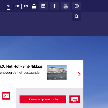
NL
FR
EN
Zoeken
Zoekveld
ZC Het Hof - Sint-Niklaas
enoveerde het bestaande...
Download projectfiche