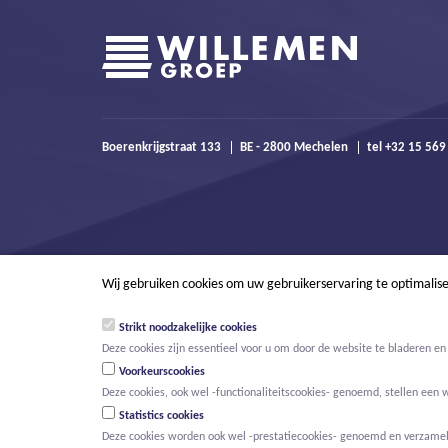
Boerenkrijgstraat 133
BE - 2800 Mechelen
tel +32 15 56
Wij gebruiken cookies om uw gebruikerservaring te optimalis
Strikt noodzakelijke cookies
Deze cookies zijn essentieel voor u om door de website te bladeren en 
Voorkeurscookies
Deze cookies, ook wel -functionaliteitscookies- genoemd, stellen een 
Statistics cookies
Deze cookies worden ook wel -prestatiecookies- genoemd en verzamelen