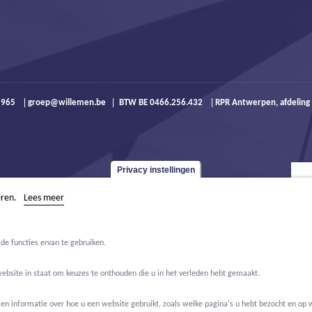
9 965
groep@willemen.be
BTW BE 0466.256.432
RPR Antwerpen, afdeling
Privacy instellingen
eren.
Lees meer
de functies ervan te gebruiken.
website in staat om keuzes te onthouden die u in het verleden hebt gemaakt.
 informatie over hoe u een website gebruikt, zoals welke pagina's u hebt bezocht en op w