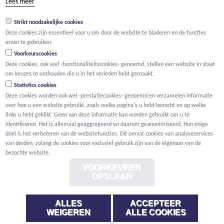
Lees meer
groep@willemen.be
Strikt noodzakelijke cookies
BTW BE 0466.256.432
Deze cookies zijn essentieel voor u om door de website te bladeren en de functies
RPR Antwerpen, afdeling Mechelen
ervan te gebruiken.
Voorkeurscookies
Deze cookies, ook wel -functionaliteitscookies- genoemd, stellen een website in staat
om keuzes te onthouden die u in het verleden hebt gemaakt.
Statistics cookies
Deze cookies worden ook wel -prestatiecookies- genoemd en verzamelen informatie
over hoe u een website gebruikt, zoals welke pagina's u hebt bezocht en op welke
links u hebt geklikt. Geen van deze informatie kan worden gebruikt om u te
identificeren. Het is allemaal geaggregeerd en daarom geanonimiseerd. Hun enige
doel is het verbeteren van de websitefuncties. Dit omvat cookies van analyseservices
van derden, zolang de cookies voor exclusief gebruik zijn van de eigenaar van de
bezochte website.
VOORKEUREN
OPSLAAN
ALLES
ACCEPTEER
Voorwaarden
Privacy
Cookies
Melding klokkenluider
WEIGEREN
ALLE COOKIES