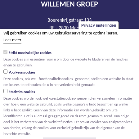
WILLEMEN GROEP
Boerenkrijgstraat 133
Privacy instellingen
BE - 2800 Mechelen
Wij gebruiken cookies om uw gebruikerservaring te optimaliseren.
tel +32 15 569 965
Lees meer
groep@willemen.be
Strikt noodzakelijke cookies
BTW BE 0466.256.432
Deze cookies zijn essentieel voor u om door de website te bladeren en de functies
RPR Antwerpen, afdeling Mechelen
ervan te gebruiken.
Voorkeurscookies
Deze cookies, ook wel -functionaliteitscookies- genoemd, stellen een website in staat
om keuzes te onthouden die u in het verleden hebt gemaakt.
Statistics cookies
Deze cookies worden ook wel -prestatiecookies- genoemd en verzamelen informatie
over hoe u een website gebruikt, zoals welke pagina's u hebt bezocht en op welke
links u hebt geklikt. Geen van deze informatie kan worden gebruikt om u te
identificeren. Het is allemaal geaggregeerd en daarom geanonimiseerd. Hun enige
doel is het verbeteren van de websitefuncties. Dit omvat cookies van analyseservices
van derden, zolang de cookies voor exclusief gebruik zijn van de eigenaar van de
bezochte website.