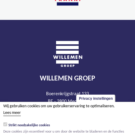
WILLEMEN GROEP
Boerenkrijgstraat 133
Privacy instellingen
BE - 2800 Mechelen
Wij gebruiken cookies om uw gebruikerservaring te optimaliseren.
tel +32 15 569 965
Lees meer
groep@willemen.be
Strikt noodzakelijke cookies
BTW BE 0466.256.432
Deze cookies zijn essentieel voor u om door de website te bladeren en de functies