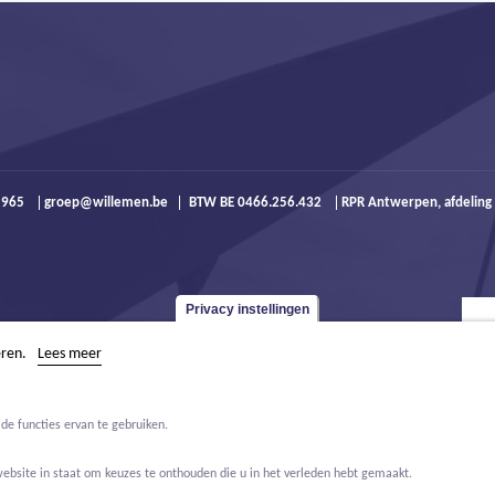
9 965
groep@willemen.be
BTW BE 0466.256.432
RPR Antwerpen, afdeling
Privacy instellingen
eren.
Lees meer
de functies ervan te gebruiken.
website in staat om keuzes te onthouden die u in het verleden hebt gemaakt.