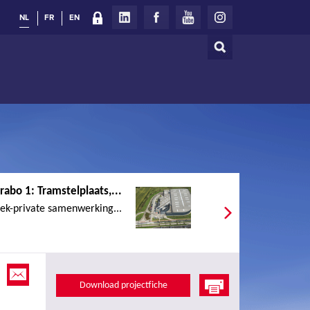
NL
FR
EN
Zoeken
Zoekveld
rabo 1: Tramstelplaats,...
iek-private samenwerking...
Download projectfiche