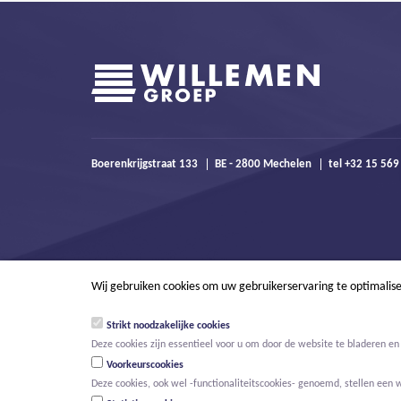
Boerenkrijgstraat 133
BE - 2800 Mechelen
tel +32 15 56
Wij gebruiken cookies om uw gebruikerservaring te optimalis
Strikt noodzakelijke cookies
Deze cookies zijn essentieel voor u om door de website te bladeren en 
Voorkeurscookies
Deze cookies, ook wel -functionaliteitscookies- genoemd, stellen een 