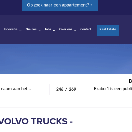
Op zoek naar een appartement? »
Innovatie
Nieuws
Jobs
Over ons
Contact
Real Estate
B
n naam aan het...
Brabo 1 is een publ
246
/
269
VOLVO TRUCKS -