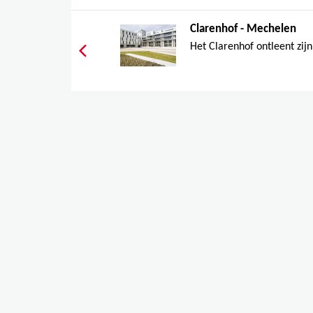
Clarenhof - Mechelen
Het Clarenhof ontleent zij