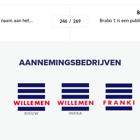
B
n naam aan het...
Brabo 1 is een publ
246
/
269
AANNEMINGSBEDRIJVEN