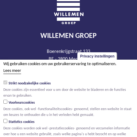
WILLEMEN GROEP
Boerenkrijgstraat 133
Privacy instellingen
BE - 2800 Mechelen
Wij gebruiken cookies om uw gebruikerservaring te optimaliseren.
tel +32 15 569 965
Lees meer
groep@willemen.be
Strikt noodzakelijke cookies
BTW BE 0466.256.432
Deze cookies zijn essentieel voor u om door de website te bladeren en de functies
RPR Antwerpen, afdeling Mechelen
ervan te gebruiken.
Voorkeurscookies
Deze cookies, ook wel -functionaliteitscookies- genoemd, stellen een website in staat
om keuzes te onthouden die u in het verleden hebt gemaakt.
Statistics cookies
Deze cookies worden ook wel -prestatiecookies- genoemd en verzamelen informatie
over hoe u een website gebruikt, zoals welke pagina's u hebt bezocht en op welke