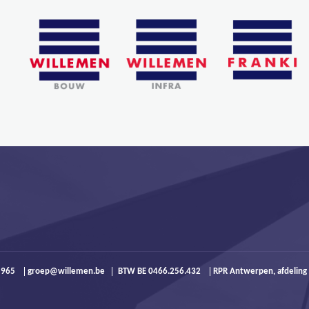
9 965
groep@willemen.be
BTW BE 0466.256.432
RPR Antwerpen, afdeling