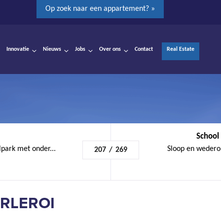
Op zoek naar een appartement? »
Innovatie
Nieuws
Jobs
Over ons
Contact
Real Estate
School 
lpark met onder...
Sloop en wedero
207
/
269
ARLEROI