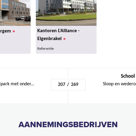
»
Kantoren L'Alliance -
ergem
»
Eigenbrakel
Referentie
School 
lpark met onder...
Sloop en wedero
207
/
269
AANNEMINGSBEDRIJVEN