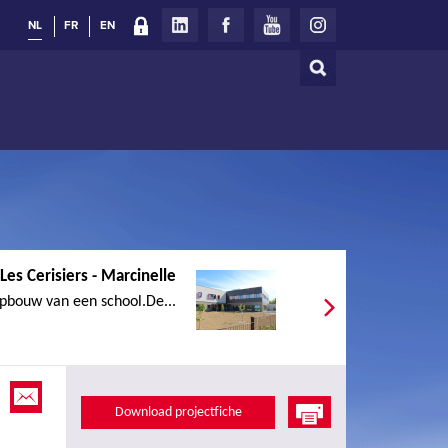
NL
FR
EN
Zoeken
Zoekveld
Les Cerisiers - Marcinelle
pbouw van een school.De...
Download projectfiche