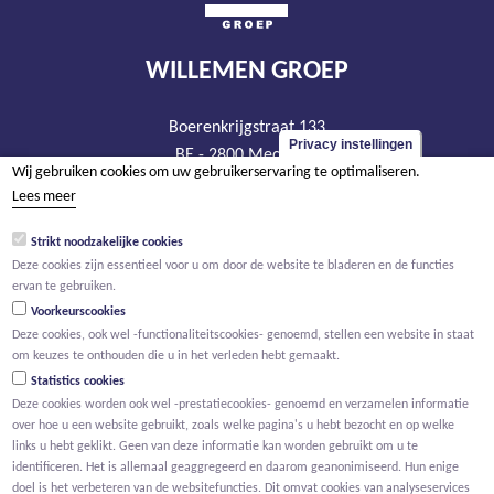
WILLEMEN GROEP
Boerenkrijgstraat 133
Privacy instellingen
BE - 2800 Mechelen
Wij gebruiken cookies om uw gebruikerservaring te optimaliseren.
tel +32 15 569 965
Lees meer
groep@willemen.be
Strikt noodzakelijke cookies
BTW BE 0466.256.432
Deze cookies zijn essentieel voor u om door de website te bladeren en de functies
RPR Antwerpen, afdeling Mechelen
ervan te gebruiken.
Voorkeurscookies
Deze cookies, ook wel -functionaliteitscookies- genoemd, stellen een website in staat
om keuzes te onthouden die u in het verleden hebt gemaakt.
Statistics cookies
Deze cookies worden ook wel -prestatiecookies- genoemd en verzamelen informatie
over hoe u een website gebruikt, zoals welke pagina's u hebt bezocht en op welke
links u hebt geklikt. Geen van deze informatie kan worden gebruikt om u te
identificeren. Het is allemaal geaggregeerd en daarom geanonimiseerd. Hun enige
doel is het verbeteren van de websitefuncties. Dit omvat cookies van analyseservices