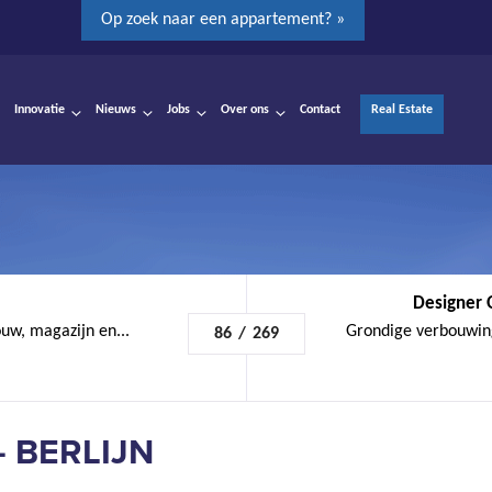
Op zoek naar een appartement? »
Innovatie
Nieuws
Jobs
Over ons
Contact
Real Estate
Designer 
w, magazijn en...
Grondige verbouwing 
86
/
269
 BERLIJN