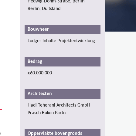
Hedwig-Dohm-Straße, Berlin,
Berlin, Duitsland
Bouwheer
Ludger Inholte Projektentwicklung
Bedrag
€60.000.000
Architecten
Hadi Teherani Architects GmbH
Prasch Buken Partn
n
Oppervlakte bovengronds