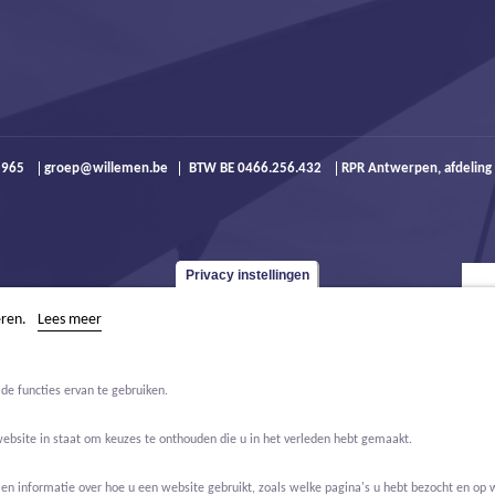
9 965
groep@willemen.be
BTW BE 0466.256.432
RPR Antwerpen, afdeling
Privacy instellingen
eren.
Lees meer
de functies ervan te gebruiken.
website in staat om keuzes te onthouden die u in het verleden hebt gemaakt.
 informatie over hoe u een website gebruikt, zoals welke pagina's u hebt bezocht en op w