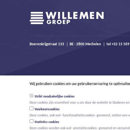
Boerenkrijgstraat 133
BE - 2800 Mechelen
tel +32 15 56
Wij gebruiken cookies om uw gebruikerservaring te optimalis
Strikt noodzakelijke cookies
Deze cookies zijn essentieel voor u om door de website te bladeren en 
Voorkeurscookies
Deze cookies, ook wel -functionaliteitscookies- genoemd, stellen een 
Statistics cookies
Deze cookies worden ook wel -prestatiecookies- genoemd en verzamelen