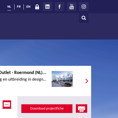
NL
FR
EN
Zoeken
Zoekveld
Outlet - Roermond (NL)...
en uitbreiding in design...
Download projectfiche