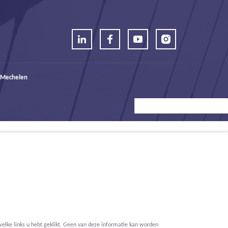
 Mechelen
elke links u hebt geklikt. Geen van deze informatie kan worden