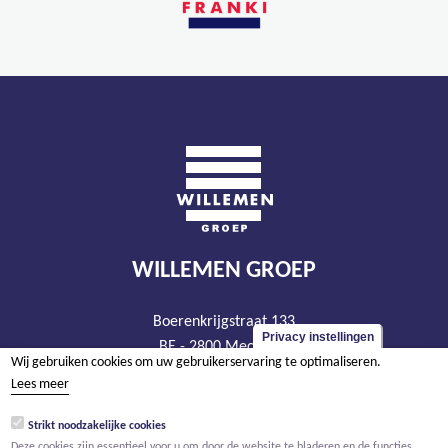
WILLEMEN GROEP
Boerenkrijgstraat 133
Privacy instellingen
BE - 2800 Mechelen
Wij gebruiken cookies om uw gebruikerservaring te optimaliseren.
tel +32 15 569 965
Lees meer
groep@willemen.be
Strikt noodzakelijke cookies
BTW BE 0466.256.432
Deze cookies zijn essentieel voor u om door de website te bladeren en de functies