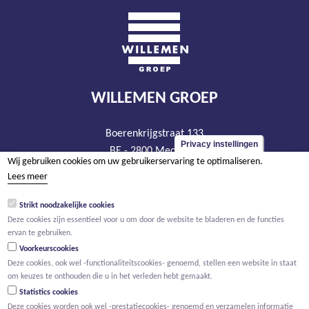
WILLEMEN GROEP
Boerenkrijgstraat 133
Privacy instellingen
BE - 2800 Mechelen
Wij gebruiken cookies om uw gebruikerservaring te optimaliseren.
tel +32 15 569 965
Lees meer
groep@willemen.be
Strikt noodzakelijke cookies
BTW BE 0466.256.432
Deze cookies zijn essentieel voor u om door de website te bladeren en de functies
RPR Antwerpen, afdeling Mechelen
ervan te gebruiken.
Voorkeurscookies
Deze cookies, ook wel -functionaliteitscookies- genoemd, stellen een website in staat
om keuzes te onthouden die u in het verleden hebt gemaakt.
Statistics cookies
Deze cookies worden ook wel -prestatiecookies- genoemd en verzamelen informatie