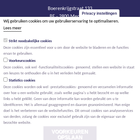
Boerenkrijgstraat 133
Privacy instellingen
BE - 2800 Mechelen
Wij gebruiken cookies om uw gebruikerservaring te optimaliseren.
tel +32 15 569 965
Lees meer
groep@willemen.be
Strikt noodzakelijke cookies
BTW BE 0466.256.432
Deze cookies zijn essentieel voor u om door de website te bladeren en de functies
RPR Antwerpen, afdeling Mechelen
ervan te gebruiken.
Voorkeurscookies
Deze cookies, ook wel -functionaliteitscookies- genoemd, stellen een website in staat
om keuzes te onthouden die u in het verleden hebt gemaakt.
Statistics cookies
Deze cookies worden ook wel -prestatiecookies- genoemd en verzamelen informatie
over hoe u een website gebruikt, zoals welke pagina's u hebt bezocht en op welke
links u hebt geklikt. Geen van deze informatie kan worden gebruikt om u te
identificeren. Het is allemaal geaggregeerd en daarom geanonimiseerd. Hun enige
doel is het verbeteren van de websitefuncties. Dit omvat cookies van analyseservices
van derden, zolang de cookies voor exclusief gebruik zijn van de eigenaar van de
bezochte website.
VOORKEUREN
OPSLAAN