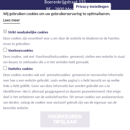
Boerenkrijgstraat 133
Privacy instellingen
BE - 2800 Mechelen
Wij gebruiken cookies om uw gebruikerservaring te optimaliseren.
tel +32 15 569 965
Lees meer
groep@willemen.be
Strikt noodzakelijke cookies
BTW BE 0466.256.432
Deze cookies zijn essentieel voor u om door de website te bladeren en de functies
RPR Antwerpen, afdeling Mechelen
ervan te gebruiken.
Voorkeurscookies
Deze cookies, ook wel -functionaliteitscookies- genoemd, stellen een website in staat
om keuzes te onthouden die u in het verleden hebt gemaakt.
Statistics cookies
Deze cookies worden ook wel -prestatiecookies- genoemd en verzamelen informatie
over hoe u een website gebruikt, zoals welke pagina's u hebt bezocht en op welke
links u hebt geklikt. Geen van deze informatie kan worden gebruikt om u te
identificeren. Het is allemaal geaggregeerd en daarom geanonimiseerd. Hun enige
doel is het verbeteren van de websitefuncties. Dit omvat cookies van analyseservices
van derden, zolang de cookies voor exclusief gebruik zijn van de eigenaar van de
bezochte website.
VOORKEUREN
OPSLAAN