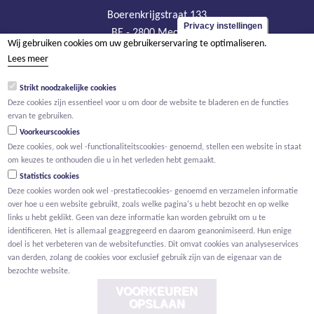
Boerenkrijgstraat 133
Privacy instellingen
BE - 2800 Mechelen
Wij gebruiken cookies om uw gebruikerservaring te optimaliseren.
tel +32 15 569 965
Lees meer
groep@willemen.be
Strikt noodzakelijke cookies
BTW BE 0466.256.432
Deze cookies zijn essentieel voor u om door de website te bladeren en de functies
RPR Antwerpen, afdeling Mechelen
ervan te gebruiken.
Voorkeurscookies
Deze cookies, ook wel -functionaliteitscookies- genoemd, stellen een website in staat
om keuzes te onthouden die u in het verleden hebt gemaakt.
Statistics cookies
Deze cookies worden ook wel -prestatiecookies- genoemd en verzamelen informatie
over hoe u een website gebruikt, zoals welke pagina's u hebt bezocht en op welke
links u hebt geklikt. Geen van deze informatie kan worden gebruikt om u te
identificeren. Het is allemaal geaggregeerd en daarom geanonimiseerd. Hun enige
doel is het verbeteren van de websitefuncties. Dit omvat cookies van analyseservices
van derden, zolang de cookies voor exclusief gebruik zijn van de eigenaar van de
bezochte website.
VOORKEUREN
OPSLAAN