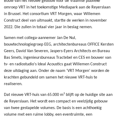
Bouw van het nieuwe gebouw voor de Vlaamse publieke
omroep VRT in het toekomstige Mediapark aan de Reyerslaan
in Brussel. Het consortium VRT Morgen, waar Willemen
Construct deel van uitmaakt, startte de werken in november
2022. Die zullen in totaal vier jaar in beslag nemen.
Samen met collega-aannemer Jan De Nul,
bouwtechnologiegroep EEG, architectenbureaus OFFICE Kersten
Geers, David Van Severen, Jaspers-Eyers Architects en Bureau
Bas Smets, ingenieursbureaus Tractebel en CES en bouwer van
tv- en radiostudio's Ideal Acoustics gaat Willemen Construct
deze uitdaging aan. Onder de naam ‘VRT Morgen’ worden de
krachten gebundeld om samen het nieuwe VRT-huis te
realiseren.
Dat nieuwe VRT-huis van 65.000 m² blijft op de huidige site aan
de Reyerslaan. Het wordt een compact en veelzijdig gebouw
van twee gestapelde volumes. De basis is een achthoekig
volume met een ruime lobby, een eventruimte, een