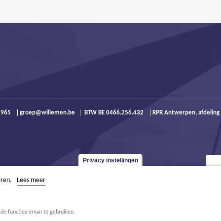
9 965
groep@willemen.be
BTW BE 0466.256.432
RPR Antwerpen, afdeling
Privacy instellingen
eren.
Lees meer
de functies ervan te gebruiken.