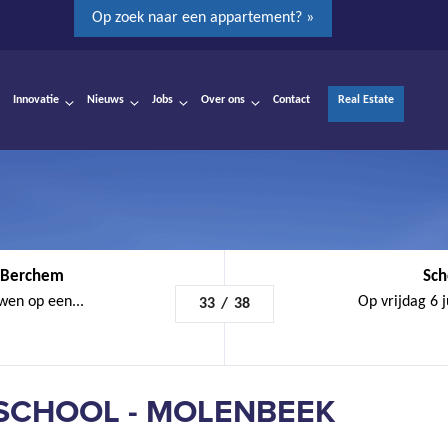
Op zoek naar een appartement? »
Innovatie
Nieuws
Jobs
Over ons
Contact
Real Estate
- Berchem
Sch
wen op een...
Op vrijdag 6 
33
/
38
CHOOL - MOLENBEEK