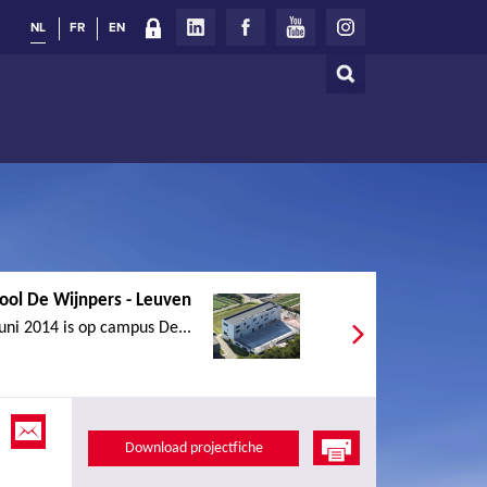
NL
FR
EN
Zoeken
Zoekveld
ool De Wijnpers - Leuven
juni 2014 is op campus De...
Download projectfiche