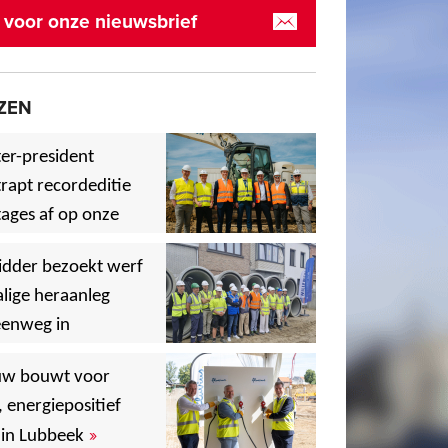
in voor onze nieuwsbrief
ZEN
er-president
rapt recordeditie
ages af op onze
»
,
idder bezoekt werf
lige heraanleg
eenweg in
,
,
uw bouwt voor
, energiepositief
»
in Lubbeek