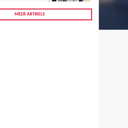
,
,
MEER ARTIKELS
,
,
,
,
,