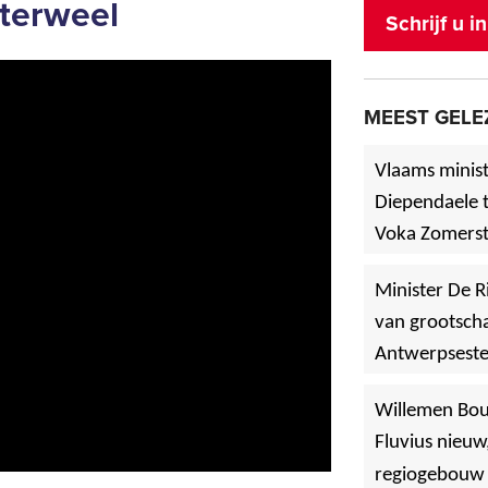
terweel
Schrijf u 
MEEST GELE
Vlaams minist
Diependaele t
Voka Zomerst
werf in Asse
Minister De R
van grootscha
Antwerpsest
»
Hoboken
Willemen Bo
Fluvius nieuw
regiogebouw 