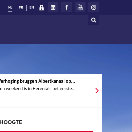
NL
FR
EN
Zoeken
Zoekveld
Verhoging bruggen Albertkanaal op...
en weekend is in Herentals het eerste...
E HOOGTE