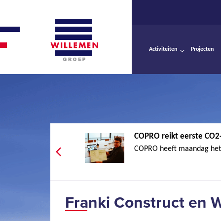
Activiteiten
Projecten
COPRO reikt eerste CO2
COPRO heeft maandag het a
Franki Construct en W