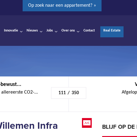
Op zoek naar een appartement? »
Innovatie
Nieuws
Jobs
Over ons
Contact
Real Estate
-bewust...
llereerste CO2-...
Afgelop
111
/
350
illemen Infra
BLIJF OP D