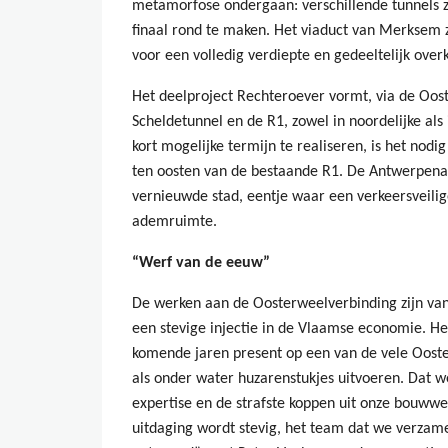
metamorfose ondergaan: verschillende tunnels 
finaal rond te maken. Het viaduct van Merksem
voor een volledig verdiepte en gedeeltelijk over
Het deelproject Rechteroever vormt, via de Oos
Scheldetunnel en de R1, zowel in noordelijke als i
kort mogelijke termijn te realiseren, is het nodi
ten oosten van de bestaande R1. De Antwerpenaa
vernieuwde stad, eentje waar een verkeersveilig
ademruimte.
“Werf van de eeuw”
De werken aan de Oosterweelverbinding zijn v
een stevige injectie in de Vlaamse economie. 
komende jaren present op een van de vele Oost
als onder water huzarenstukjes uitvoeren. Dat 
expertise en de strafste koppen uit onze bouwwe
uitdaging wordt stevig, het team dat we verzam