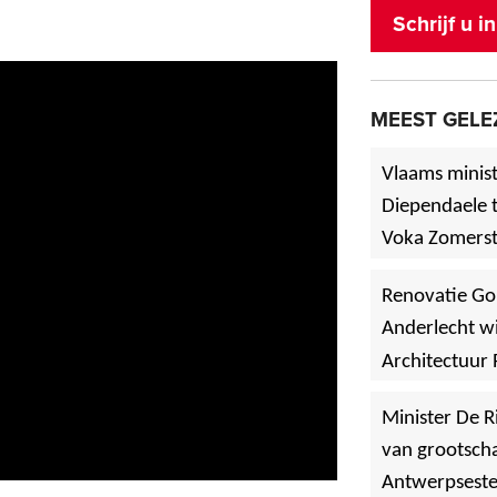
Schrijf u 
MEEST GELE
Vlaams minist
Diependaele t
Voka Zomerst
werf in Asse
Renovatie Go
Anderlecht wi
Architectuur 
Minister De R
van grootscha
Antwerpsest