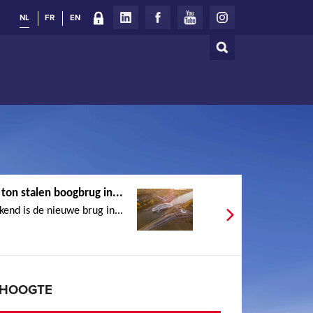
NL
FR
EN
Zoeken
Zoekveld
on stalen boogbrug in...
end is de nieuwe brug in...
E HOOGTE