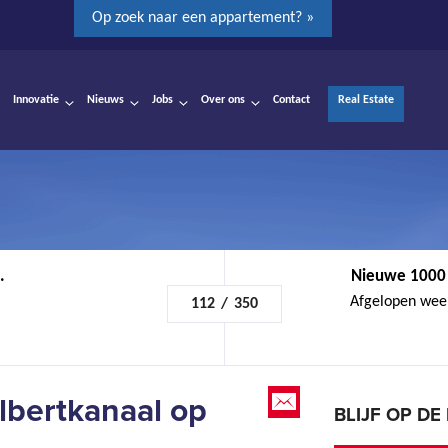
Op zoek naar een appartement? »
Innovatie
Nieuws
Jobs
Over ons
Contact
Real Estate
.
Nieuwe 1000 t
Afgelopen week
112
/
350
lbertkanaal op
BLIJF OP D