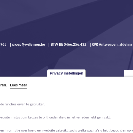
9 965
groep@willemen.be
BTW BE 0466.256.432
RPR Antwerpen, afdeling
Privacy instellingen
eren.
Lees meer
de functies ervan te gebruiken.
website in staat om keuzes te onthouden die u in het verleden hebt gemaakt.
 informatie over hoe u een website gebruikt, zoals welke pagina's u hebt bezocht en op w