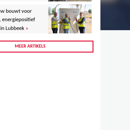
,
uw bouwt voor
,
, energiepositief
»
in Lubbeek
,
,
MEER ARTIKELS
,
,
,
,
,