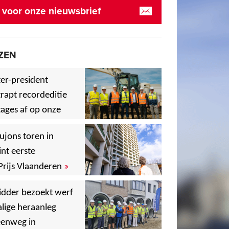
in voor onze nieuwsbrief
ZEN
er-president
rapt recordeditie
ages af op onze
»
,
ujons toren in
nt eerste
»
Prijs Vlaanderen
,
idder bezoekt werf
lige heraanleg
,
,
eenweg in