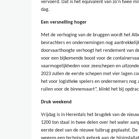
vervoerd. Dat is het equivalent van zo’n twee mi
dag.
Een versnelling hoger
Met de verhoging van de bruggen wordt het Albe
bevrachters en ondernemingen nog aantrekkelij
doorvaarthoogte verhoogt het rendement van de
voor een bijkomende boost voor de containervaar
vaarmogelijkheden voor zeeschepen en uitzonderl
2023 zullen de eerste schepen met vier lagen con
het voor logistieke spelers en ondernemers nog 
ruilen voor de binnenvaart”, klinkt het bij opd
Druk weekend
Vrijdag is in Herentals het brugdek van de nieuw
1200 ton staal in twee delen over het water aa
eerste deel van de nieuwe tuibrug geplaatst. D
wegens een technisch gebrek aan de hijsinstalla