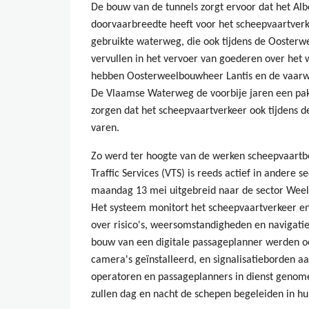
De bouw van de tunnels zorgt ervoor dat het Alb
doorvaarbreedte heeft voor het scheepvaartverke
gebruikte waterweg, die ook tijdens de Oosterw
vervullen in het vervoer van goederen over het 
hebben Oosterweelbouwheer Lantis en de vaarw
De Vlaamse Waterweg de voorbije jaren een pak
zorgen dat het scheepvaartverkeer ook tijdens de
varen.
Zo werd ter hoogte van de werken scheepvaartbe
Traffic Services (VTS) is reeds actief in andere 
maandag 13 mei uitgebreid naar de sector Weel
Het systeem monitort het scheepvaartverkeer en
over risico's, weersomstandigheden en navigatie
bouw van een digitale passageplanner werden oo
camera's geïnstalleerd, en signalisatieborden a
operatoren en passageplanners in dienst genome
zullen dag en nacht de schepen begeleiden in hu