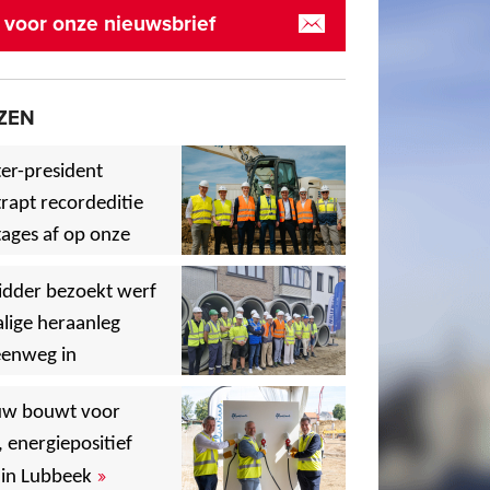
in voor onze nieuwsbrief
ZEN
er-president
rapt recordeditie
ages af op onze
»
,
idder bezoekt werf
lige heraanleg
eenweg in
,
,
uw bouwt voor
, energiepositief
»
in Lubbeek