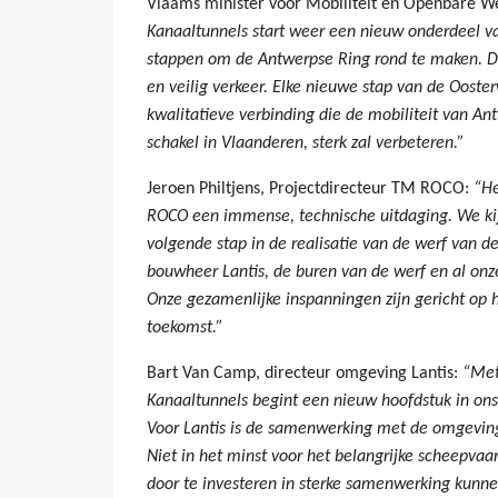
Vlaams minister voor Mobiliteit en Openbare W
Kanaaltunnels start weer een nieuw onderdeel v
stappen om de Antwerpse Ring rond te maken. Dit
en veilig verkeer. Elke nieuwe stap van de Ooste
kwalitatieve verbinding die de mobiliteit van 
schakel in Vlaanderen, sterk zal verbeteren.”
Jeroen Philtjens, Projectdirecteur TM ROCO:
“He
ROCO een immense, technische uitdaging. We kij
volgende stap in de realisatie van de werf van 
bouwheer Lantis, de buren van de werf en al onz
Onze gezamenlijke inspanningen zijn gericht op h
toekomst.”
Bart Van Camp, directeur omgeving Lantis:
“Met
Kanaaltunnels begint een nieuw hoofdstuk in ons
Voor Lantis is de samenwerking met de omgeving
Niet in het minst voor het belangrijke scheepvaar
door te investeren in sterke samenwerking kunne