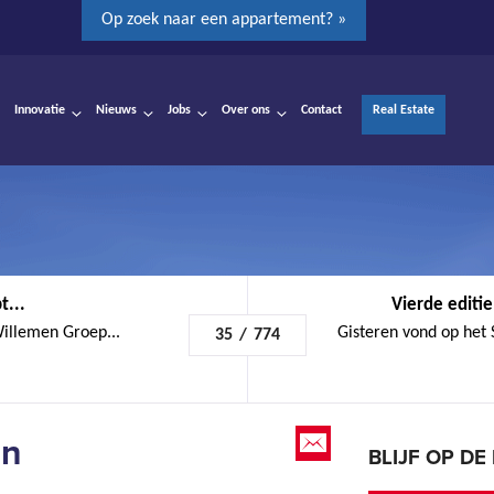
Op zoek naar een appartement? »
Innovatie
Nieuws
Jobs
Over ons
Contact
Real Estate
t...
Vierde editi
llemen Groep...
Gisteren vond op het
35
/
774
an
BLIJF OP D