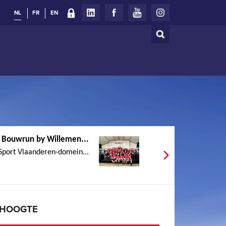
NL
FR
EN
Zoeken
Zoekveld
e Bouwrun by Willemen...
 Sport Vlaanderen-domein...
E HOOGTE