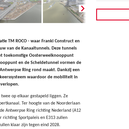
tie TM ROCO - waar Franki Construct en
ouw van de Kanaaltunnels. Deze tunnels
het toekomstige Oosterweelknooppunt
knooppunt en de Scheldetunnel vormen de
 Antwerpse Ring rond maakt. Dankzij een
keerssysteem waardoor de mobiliteit in
 verlopen.
r twee op elkaar gestapeld liggen. Ze
lbertkanaal. Ter hoogte van de Noorderlaan
p de Antwerpse Ring richting Nederland (A12
r richting Sportpaleis en E313 zullen
llen klaar zijn tegen eind 2028.