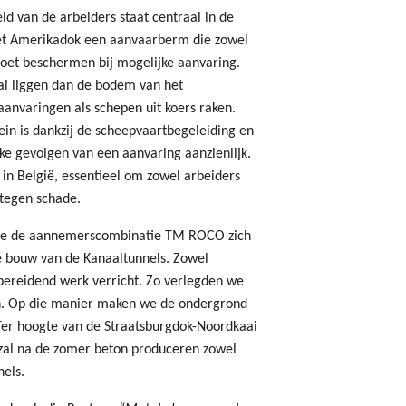
id van de arbeiders staat centraal in de
et Amerikadok een aanvaarberm die zowel
moet beschermen bij mogelijke aanvaring.
al liggen dan de bodem van het
aanvaringen als schepen uit koers raken.
ein is dankzij de scheepvaartbegeleiding en
jke gevolgen van een aanvaring aanzienlijk.
n België, essentieel om zowel arbeiders
tegen schade.
hoe de aannemerscombinatie TM ROCO zich
de bouw van de Kanaaltunnels. Zowel
orbereidend werk verricht. Zo verlegden we
gen. Op die manier maken we de ondergrond
 Ter hoogte van de Straatsburgdok-Noordkaai
 zal na de zomer beton produceren zowel
nels.