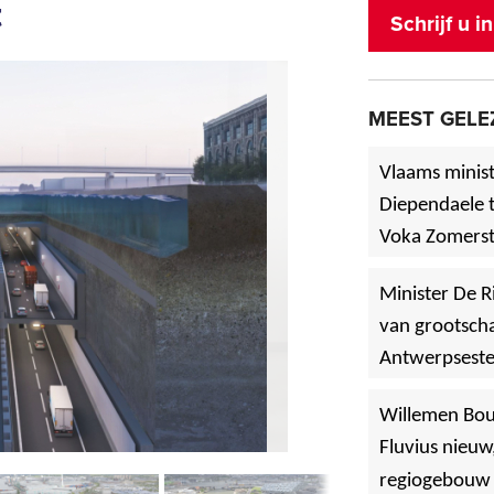
t
Schrijf u 
MEEST GELE
Vlaams minist
Diependaele t
Voka Zomerst
werf in Asse
Minister De R
van grootscha
Antwerpsest
»
Hoboken
Willemen Bo
Fluvius nieuw
regiogebouw 