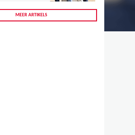
,
,
MEER ARTIKELS
,
,
,
,
,