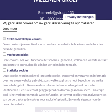
WILLEMEN GROEP
Boerenkrijgstraat 133
Privacy instellingen
BE - 2800 Mechelen
Wij gebruiken cookies om uw gebruikerservaring te optimaliseren.
tel +32 15 569 965
Lees meer
groep@willemen.be
Strikt noodzakelijke cookies
BTW BE 0466.256.432
Deze cookies zijn essentieel voor u om door de website te bladeren en de functies
RPR Antwerpen, afdeling Mechelen
ervan te gebruiken.
Voorkeurscookies
Deze cookies, ook wel -functionaliteitscookies- genoemd, stellen een website in staat
om keuzes te onthouden die u in het verleden hebt gemaakt.
Statistics cookies
Deze cookies worden ook wel -prestatiecookies- genoemd en verzamelen informatie
over hoe u een website gebruikt, zoals welke pagina's u hebt bezocht en op welke
links u hebt geklikt. Geen van deze informatie kan worden gebruikt om u te
identificeren. Het is allemaal geaggregeerd en daarom geanonimiseerd. Hun enige
doel is het verbeteren van de websitefuncties. Dit omvat cookies van analyseservices
van derden, zolang de cookies voor exclusief gebruik zijn van de eigenaar van de
bezochte website.
VOORKEUREN