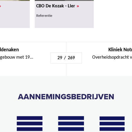
»
»
CBO De Kozak - Lier
Referentie
ldenaken
Kliniek No
 gebouw met 19...
Overheidsopdracht vo
29
/
269
AANNEMINGSBEDRIJVEN