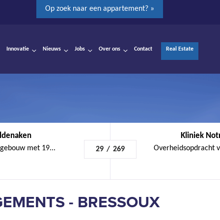
Op zoek naar een appartement? »
Innovatie
Nieuws
Jobs
Over ons
Contact
Real Estate
ldenaken
Kliniek No
 gebouw met 19...
Overheidsopdracht vo
29
/
269
GEMENTS - BRESSOUX