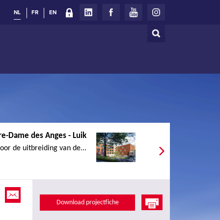
NL
FR
EN
Zoeken
Zoekveld
tre-Dame des Anges - Luik
or de uitbreiding van de...
Download projectfiche