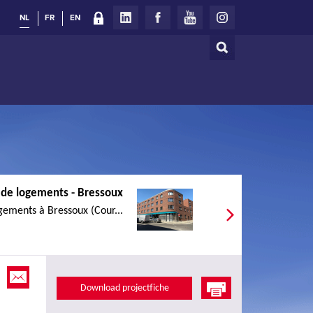
NL
FR
EN
Zoeken
Zoekveld
 de logements - Bressoux
gements à Bressoux (Cour...
Download projectfiche