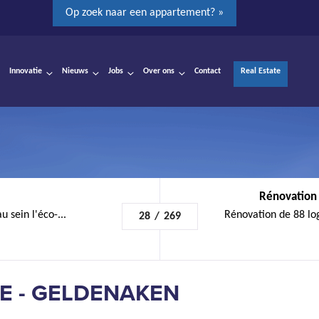
Op zoek naar een appartement? »
Innovatie
Nieuws
Jobs
Over ons
Contact
Real Estate
Rénovation
 sein l'éco-...
Rénovation de 88 lo
28
/
269
E - GELDENAKEN