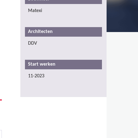
Matexi
Architecten
DDV
Start werken
11-2023