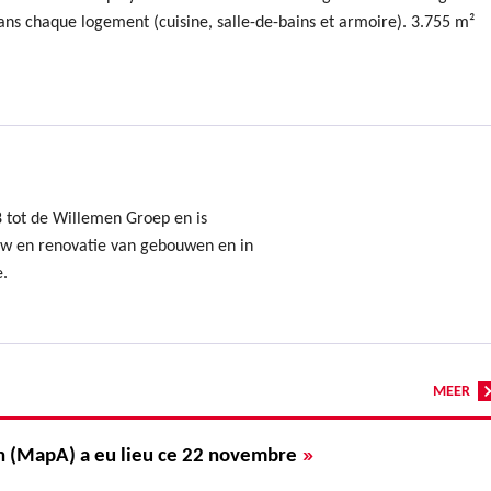
ans chaque logement (cuisine, salle-de-bains et armoire). 3.755 m²
8 tot de Willemen Groep en is
uw en renovatie van gebouwen en in
e.
MEER
»
n (MapA) a eu lieu ce 22 novembre