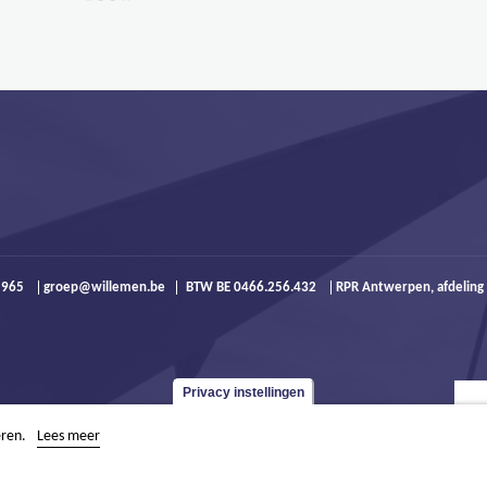
9 965
groep@willemen.be
BTW BE 0466.256.432
RPR Antwerpen, afdeling
Privacy instellingen
eren.
Lees meer