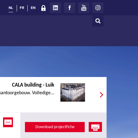
NL
FR
EN
Zoeken
Zoekveld
CALA building - Luik
antoorgebouw. Volledige...
Download projectfiche