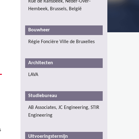
Rue de Ransbeek, Neder-Over-
Hembeek, Brussels, België
Bouwheer
Régie Foncière Ville de Bruxelles
Architecten
LAVA
Studiebureau
AB Associates, JC Engineering, STIR
Engineering
s
Uitvoeringstermijn