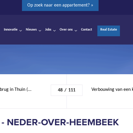
Op zoek naar een appartement? »
Innovatie
Nieuws
Jobs
Over ons
Contact
Real Estate
ug in Thuin (...
Verbouwing van een k
48
/
111
 - NEDER-OVER-HEEMBEEK