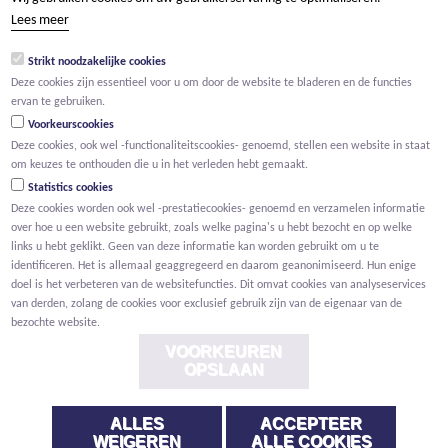
tel +32 15 569 965
Lees meer
groep@willemen.be
Strikt noodzakelijke cookies
BTW BE 0466.256.432
Deze cookies zijn essentieel voor u om door de website te bladeren en de functies
RPR Antwerpen, afdeling Mechelen
ervan te gebruiken.
Voorkeurscookies
Deze cookies, ook wel -functionaliteitscookies- genoemd, stellen een website in staat
om keuzes te onthouden die u in het verleden hebt gemaakt.
Statistics cookies
Deze cookies worden ook wel -prestatiecookies- genoemd en verzamelen informatie
over hoe u een website gebruikt, zoals welke pagina's u hebt bezocht en op welke
links u hebt geklikt. Geen van deze informatie kan worden gebruikt om u te
identificeren. Het is allemaal geaggregeerd en daarom geanonimiseerd. Hun enige
doel is het verbeteren van de websitefuncties. Dit omvat cookies van analyseservices
van derden, zolang de cookies voor exclusief gebruik zijn van de eigenaar van de
bezochte website.
VOORKEUREN
OPSLAAN
ALLES
ACCEPTEER
Voorwaarden
Privacy
Cookies
Melding klokkenluider
WEIGEREN
ALLE COOKIES